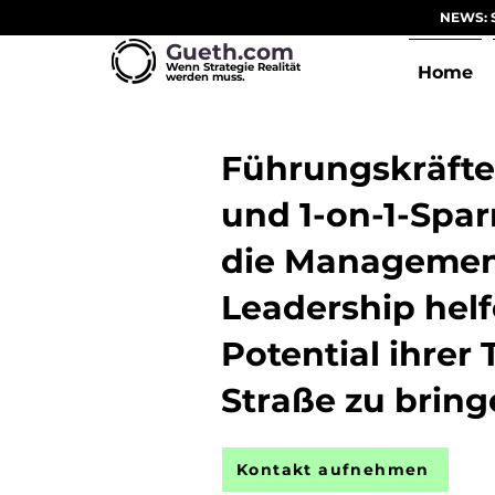
NEWS: S
Gueth.com
Wenn Strategie Realität
Home
werden muss.
Führungskräfte
und 1-on-1-Spar
die Managemen
Leadership helf
Potential ihrer
Straße zu bring
Kontakt aufnehmen