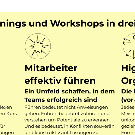
inings und Workshops in drei
Mitarbeiter
Hi
effektiv führen
Or
Ein Umfeld schaffen, in dem
Die 
Teams erfolgreich sind
(vor
lexen
Führen bedeutet nicht Anweisungen
Jedes
gen Kurs
geben. Führen bedeutet zuhören und
Meist
verstehen um Potentiale zu erkennen.
unkont
für
Und es bedeutet, in Konflikten souverän
gezie
dungen
und konstruktiv auf Lösungen zu
Format