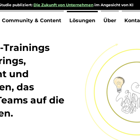
tudie publiziert:
Die Zukunft von Unternehmen
im Angesicht von KI
Community & Content
Lösungen
Über
Konta
-Trainings
rings,
t und
en, das
 Teams auf die
en.