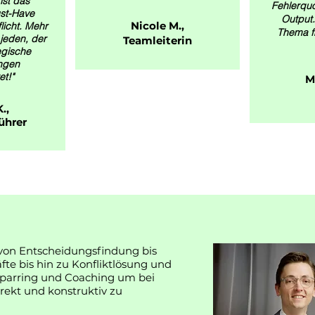
ist das
Fehlerqu
st-Have
Output.
Nicole M.,
flicht. Mehr
Thema fr
 jeden, der
Teamleiterin
egische
ngen
et!"
M
.,
ührer
 von Entscheidungsfindung bis
e bis hin zu Konfliktlösung und
 Sparring und Coaching um bei
ekt und konstruktiv zu