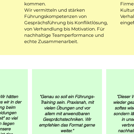
kommen.
Firme
Wir vermitteln und stärken
Kultu
Führungskompetenzen von
Verha
Gesprächsführung bis Konfliktlösung,
einge
von Verhandlung bis Motivation. Für
nachhaltige Teamperformance und
echte Zusammenarbeit.
ir hätten
"Genau so soll ein Führungs-
"Dieser 
s wir in der
Training sein. Praxisnah, mit
wieder geze
ung beim
vielen Übungen und vor
softes wi
eidungen
allem mit anwendbaren
sondern läs
t" so viel
Gesprächstechniken. Wir
in uns
n liegen
empfehlen das Format gerne
verbre
unsere
weiter."
nachhalt